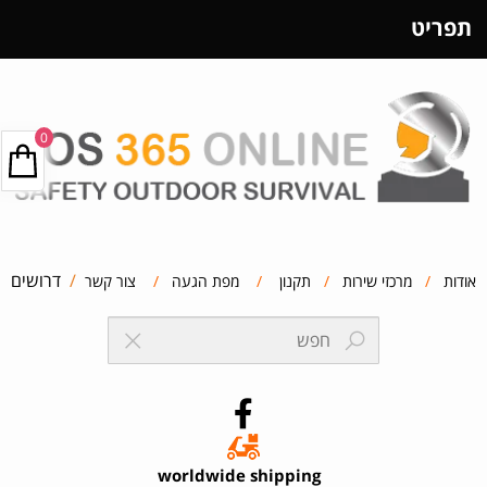
תפריט
0
/
דרושים
אודות
/
מרכזי שירות
/
תקנון
/
מפת הגעה
/
צור קשר
worldwide shipping