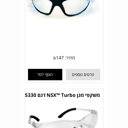
מחיר:
147
₪
פרטים נוספים
הוסף לסל
משקפי מגן NSX™ Turbo דגם 5330