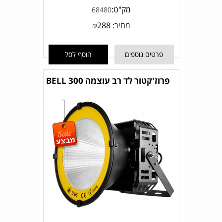
מק"ט:
68480
מחיר:
288
₪
פרטים נוספים
הוסף לסל
פרוז'קטור לד רב עוצמה BELL 300