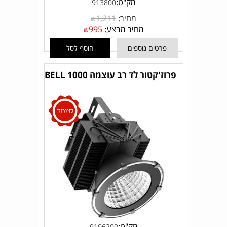
מק"ט:
913800
מחיר:
1,211
₪
מחיר מבצע:
995
₪
פרטים נוספים
הוסף לסל
פרוז'קטור לד רב עוצמה BELL 1000
מק"ט:
9106200