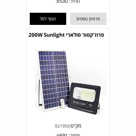
מחיר:
530
₪
פרטים נוספים
הוסף לסל
פרוז'קטור סולארי 200W Sunlight
מק"ט:
821950
מחיר:
691
₪