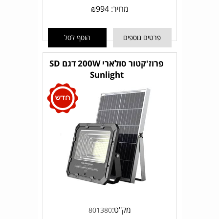
מחיר:
994
₪
פרטים נוספים
הוסף לסל
פרוז'קטור סולארי 200W דגם SD
Sunlight
מק"ט:
801380