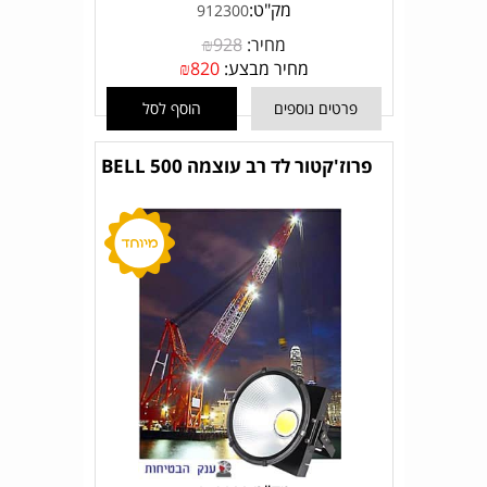
מק"ט:
912300
מחיר:
928
₪
מחיר מבצע:
820
₪
פרטים נוספים
הוסף לסל
פרוז'קטור לד רב עוצמה BELL 500