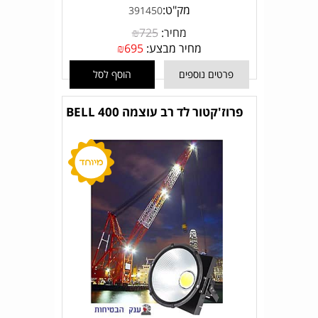
מק"ט:
391450
מחיר:
725
₪
מחיר מבצע:
695
₪
פרטים נוספים
הוסף לסל
פרוז'קטור לד רב עוצמה BELL 400