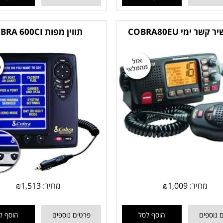
קשר ימי COBRA80EU
תווין מפות COBRA 600CI
מחיר:
1,009
₪
מחיר:
1,513
₪
 נוספים
הוסף לסל
פרטים נוספים
הוסף ל