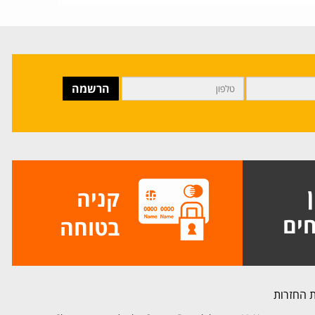
ן
קניה
ים
בטוחה
ת החזרות