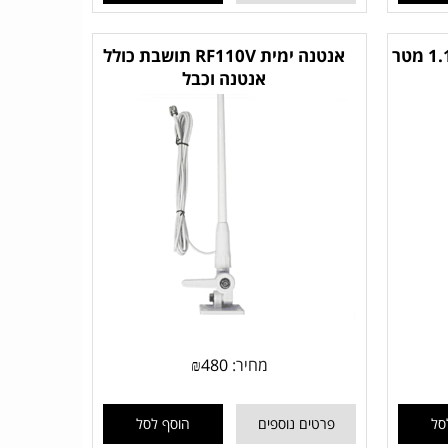
אנטנה ימית VHF פיברגלס 1.1 מטר
אנטנה ימית RF110V תושבת כולל
אנטנה וכבל
מחיר:
480
₪
סל
פרטים נוספים
הוסף לסל