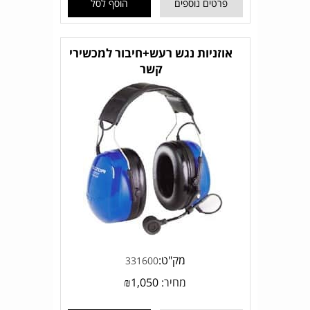
פרטים נוספים
הוסף לסל
אוזניות נגש רעש+חיבור למכשירי
קשר
מק"ט:
331600
מחיר:
1,050
₪