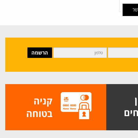
סל
ן
קניה
ים
בטוחה