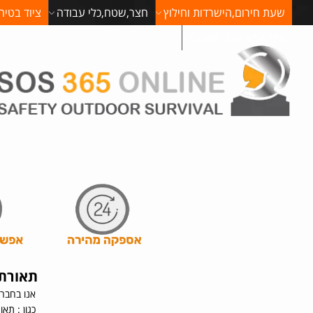
שעת חירום,הישרדות וחילוץ
חצר,שטח,כלי עבודה
ציוד בטיח
ציוד 4*4 ורכב חשמלי
תאורת 
אנו בחברת s.o.s 365 מייבאים תאורות חירו
כגון : תאורת חירום , שלט תאורת חירום ,