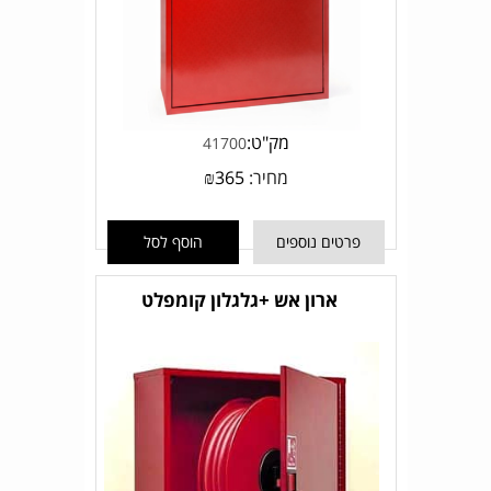
מק"ט:
41700
מחיר:
365
₪
פרטים נוספים
הוסף לסל
ארון אש +גלגלון קומפלט