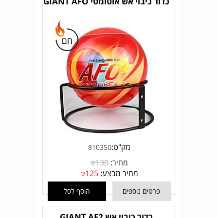
כדור כיבוי אש אוטומטי GIANT AFO
מק"ט:
810350
מחיר:
130
₪
מחיר מבצע:
125
₪
פרטים נוספים
הוסף לסל
כדור כיבוי אש GIANT AF2