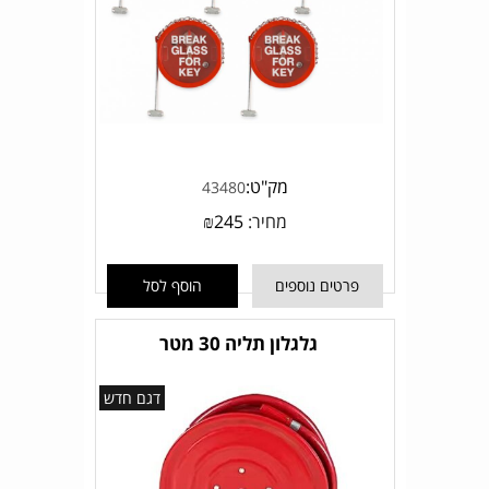
מק"ט:
43480
מחיר:
245
₪
פרטים נוספים
הוסף לסל
גלגלון תליה 30 מטר
דגם חדש