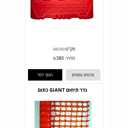
מק"ט:
48590
מחיר:
380
₪
פרטים נוספים
הוסף לסל
גדר תיחום GIANT כתום