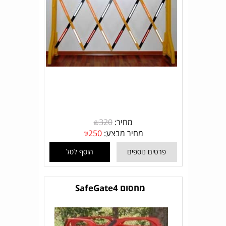
מחיר:
320
₪
מחיר מבצע:
250
₪
פרטים נוספים
הוסף לסל
מחסום SafeGate4