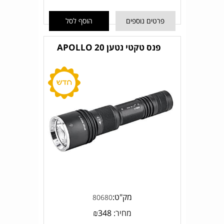
פרטים נוספים
הוסף לסל
פנס טקטי נטען APOLLO 20
מק"ט:
80680
מחיר:
348
₪