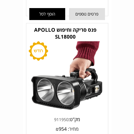
פרטים נוספים
הוסף לסל
פנס סריקה וחיפוש APOLLO
SL18000
מק"ט:
911950
מחיר:
954
₪