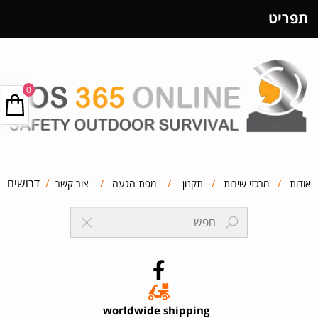
תפריט
0
/
דרושים
אודות
/
מרכזי שירות
/
תקנון
/
מפת הגעה
/
צור קשר
worldwide shipping