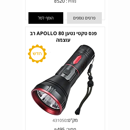
מחיר:
520
₪
פרטים נוספים
הוסף לסל
פנס טקטי נטען APOLLO 80 רב
עוצמה
מק"ט:
431050
מחיר:
495
₪