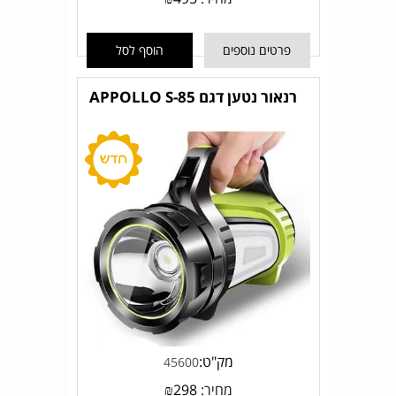
פרטים נוספים
הוסף לסל
רנאור נטען דגם APPOLLO S-85
מק"ט:
45600
מחיר:
298
₪