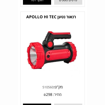
רנאור נטען APOLLO HI TEC
מק"ט:
510560
מחיר:
298
₪