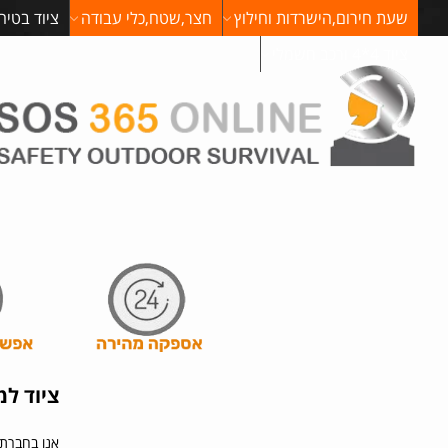
שעת חירום,הישרדות וחילוץ
חצר,שטח,כלי עבודה
ציוד בטיח
ציוד 4*4 ורכב חשמלי
ציוד ל
אנו בחברת 365 s.o.s מייבאים ציוד למטפסים