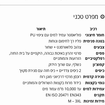
⚙️ מפרט טכני
רכיב
תיאור
חומר חיצוני
פוליאסטר עמיד למים עם ציפוי PU
בטנה פנימית
פליז רך לחימום ונוחות
צבעים
צהוב פלואורסנט + שחור
פסים
סרטי זהרון באיכות גבוהה, היקפיים על בית החזה,
רפלקטיביים
הזרועות והמותניים
קפוצ'ון
נשלף, עם שרוך הידוק
כיסים
2 כיסים צדדיים + כיס חזה עם סגירת סקוץ’
סגירה קדמית
רוכסן מרכזי דו־כיווני מוגן רוח
גומי בקצוות
בידוד מרוח בקצוות השרוולים והמותניים
עמידות למים
עד 10,000 מ"מ עמוד מים
תקנים
EN ISO 20471 EN343
מידות זמינות
M – 3XL