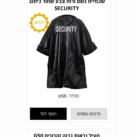
שכמיית גשם ורוח צבע שחור כיתוב
SECURITY
מחיר:
66
₪
פרטים נוספים
הוסף לסל
מעיל נראות גבוה זהרונים G50