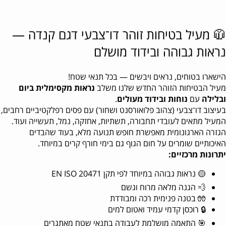
🧥 מעיל בטיחות זוהר דו־צבעי דגם קנדה —
נראות גבוהה ובידוד מושלם
הישארו בטוחים, נראים ויבשים — בכל תנאי שטח!
מעיל הבטיחות הזוהר החדש שלנו משלב
נראות מקסימלית ביום
ובלילה
עם
נוחות ובידוד מעולים
.
בעיצוב דו־צבעי (צהוב פלואורסנט ושחור) עם פסים רפלקטיביים רחבים,
המעיל מתאים לעובדי תחבורה, תשתיות, אחזקה, נמל, תעשייה ועוד.
הגזרה הארגונומית מאפשרת חופש תנועה מלא, בעוד שהבדים
האיכותיים שומרים על חום הגוף גם בימי חורף קרים במיוחד.
יתרונות מרכזיים:
🟡 נראות גבוהה במיוחד לפי תקן EN ISO 20471
💨 הגנה מלאה מרוח וגשם
🧤 בטנה פנימית רכה ומבודדת
🔒 רוכסן קדמי עמיד ואטום למים
🎯 התאמה מושלמת לעבודה בתנאי שטח מאתגרים